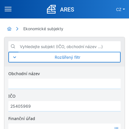
CZ
Ekonomické subjekty
Vyhledejte subjekt (IČO, obchodní název ...)
Rozšířený filtr
Obchodní název
IČO
Finanční úřad
Ž