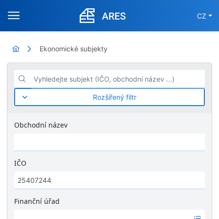
CZ
Ekonomické subjekty
Vyhledejte subjekt (IČO, obchodní název ...)
Rozšířený filtr
Obchodní název
IČO
Finanční úřad
Ž