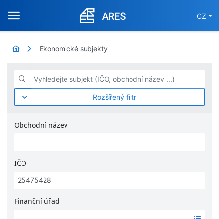
CZ
Ekonomické subjekty
Vyhledejte subjekt (IČO, obchodní název ...)
Rozšířený filtr
Obchodní název
IČO
Finanční úřad
Ž