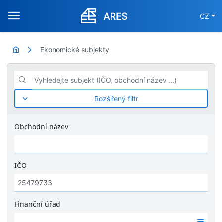
CZ
Ekonomické subjekty
Vyhledejte subjekt (IČO, obchodní název ...)
Rozšířený filtr
Obchodní název
IČO
Finanční úřad
Ž