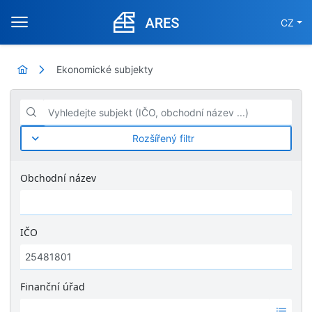
CZ
Ekonomické subjekty
Vyhledejte subjekt (IČO, obchodní název ...)
Rozšířený filtr
Obchodní název
IČO
Finanční úřad
Ž