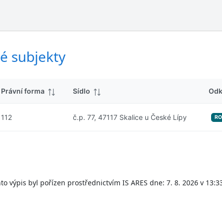
ý
d
s
k
l
y
e
d
é subjekty
k
y
Právní forma
Sídlo
Odk
112
č.p. 77, 47117 Skalice u České Lípy
RO
to výpis byl pořízen prostřednictvím IS ARES dne: 7. 8. 2026 v 13:3