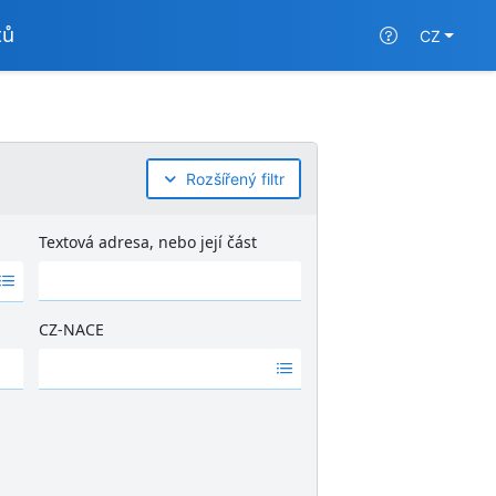
tů
CZ
Rozšířený filtr
Textová adresa, nebo její část
CZ-NACE
Ž
á
d
n
é
v