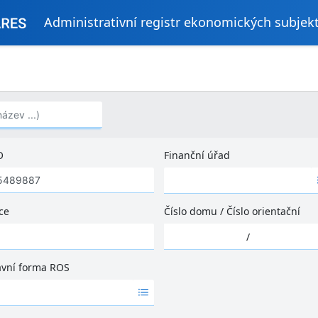
Administrativní registr ekonomických subjek
..)
O
Finanční úřad
Ž
á
d
ce
Číslo domu
/
Číslo orientační
n
Ž
é
/
á
v
d
ý
ávní forma ROS
n
s
é
l
v
e