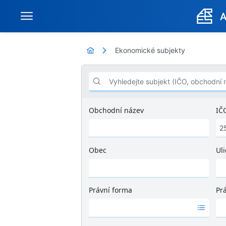
Ekonomické subjekty
Vyhledejte subjekt (IČO, obchodní název .
Obchodní název
IČ
Obec
Uli
Ž
á
d
Právní forma
Pr
n
Ž
Ž
é
á
á
v
d
d