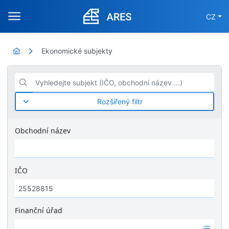
CZ
Ekonomické subjekty
Vyhledejte subjekt (IČO, obchodní název ...)
Rozšířený filtr
Obchodní název
IČO
Finanční úřad
Ž