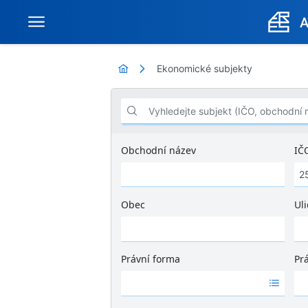
Ekonomické subjekty
Vyhledejte subjekt (IČO, obchodní název .
Obchodní název
IČ
Obec
Uli
Ž
á
d
Právní forma
Pr
n
Ž
Ž
é
á
á
v
d
d