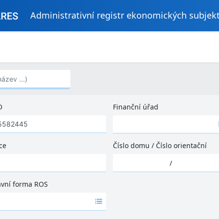
Administrativní registr ekonomických subjek
..)
O
Finanční úřad
Ž
á
d
ce
Číslo domu
/
Číslo orientační
n
Ž
é
/
á
v
d
ý
ávní forma ROS
n
s
é
l
v
e