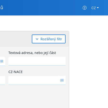
tů
CZ
Rozšířený filtr
Textová adresa, nebo její část
CZ-NACE
Ž
á
d
n
é
v