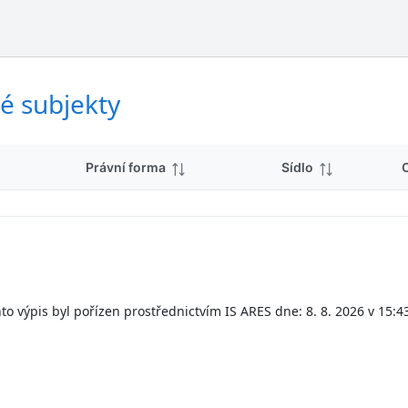
ý
d
s
k
l
y
e
d
é subjekty
k
y
Právní forma
Sídlo
to výpis byl pořízen prostřednictvím IS ARES dne: 8. 8. 2026 v 15:4