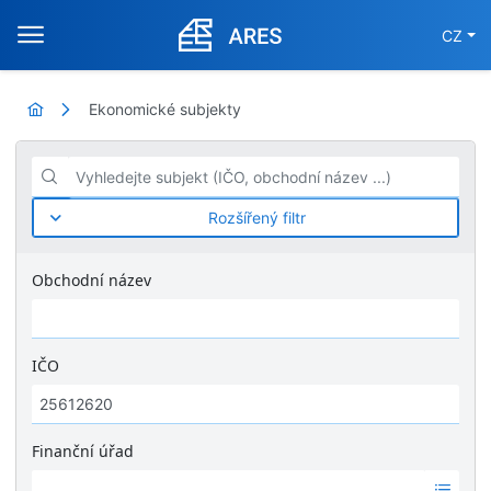
CZ
Ekonomické subjekty
Vyhledejte subjekt (IČO, obchodní název ...)
Rozšířený filtr
Obchodní název
IČO
Finanční úřad
Ž