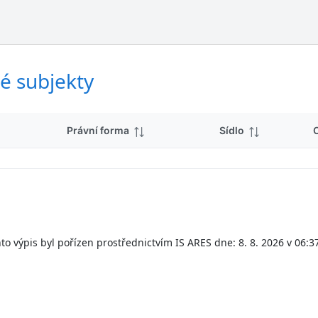
ý
d
s
k
l
y
e
d
é subjekty
k
y
Právní forma
Sídlo
to výpis byl pořízen prostřednictvím IS ARES dne: 8. 8. 2026 v 06:3