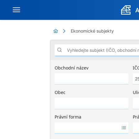
Ekonomické subjekty
Vyhledejte subjekt (IČO, obchodní název .
Obchodní název
IČ
Obec
Uli
Ž
á
d
Právní forma
Pr
n
Ž
Ž
é
á
á
v
d
d