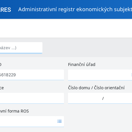
Administrativní registr ekonomických subjek
..)
O
Finanční úřad
Ž
á
d
ce
Číslo domu
/
Číslo orientační
n
Ž
é
/
á
v
d
ý
ávní forma ROS
n
s
é
l
v
e