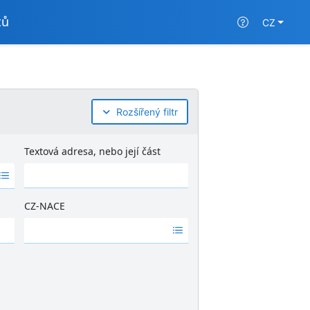
tů
CZ
Rozšířený filtr
Textová adresa, nebo její část
CZ-NACE
Ž
á
d
n
é
v