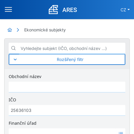
CZ
Ekonomické subjekty
Vyhledejte subjekt (IČO, obchodní název ...)
Rozšířený filtr
Obchodní název
IČO
Finanční úřad
Ž