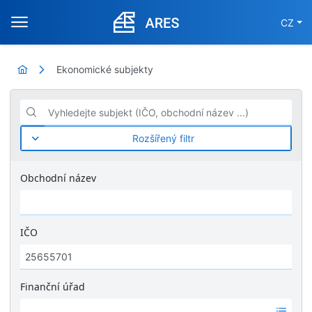
CZ
Ekonomické subjekty
Vyhledejte subjekt (IČO, obchodní název ...)
Rozšířený filtr
Obchodní název
IČO
Finanční úřad
Ž