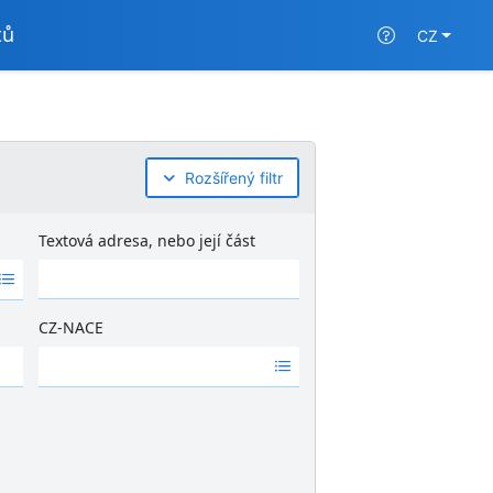
tů
CZ
Rozšířený filtr
Textová adresa, nebo její část
CZ-NACE
Ž
á
d
n
é
v