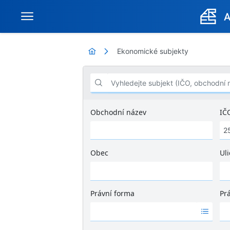
Ekonomické subjekty
Vyhledejte subjekt (IČO, obchodní název .
Obchodní název
IČ
Obec
Uli
Ž
á
d
Právní forma
Pr
n
Ž
Ž
é
á
á
v
d
d