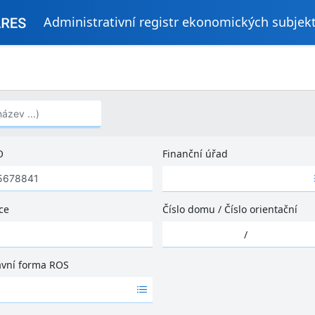
Administrativní registr ekonomických subjek
..)
O
Finanční úřad
Ž
á
d
ce
Číslo domu
/
Číslo orientační
n
Ž
é
/
á
v
d
ý
ávní forma ROS
n
s
é
l
v
e