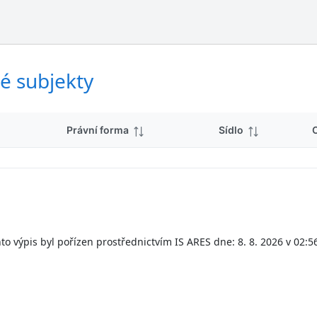
ý
d
s
k
l
y
e
d
é subjekty
k
y
Právní forma
Sídlo
to výpis byl pořízen prostřednictvím IS ARES dne: 8. 8. 2026 v 02:5