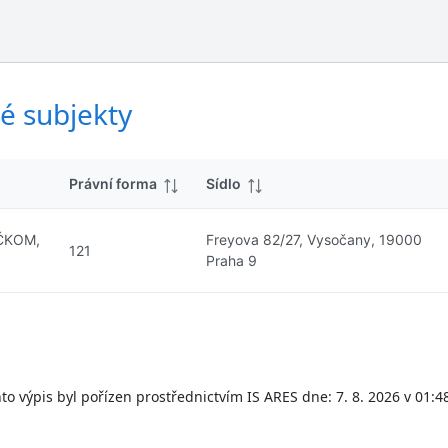
ý
d
s
k
l
y
e
d
é subjekty
k
y
Právní forma
Sídlo
 ČKOM,
Freyova 82/27, Vysočany, 19000
121
Praha 9
to výpis byl pořízen prostřednictvím IS ARES dne: 7. 8. 2026 v 01:4