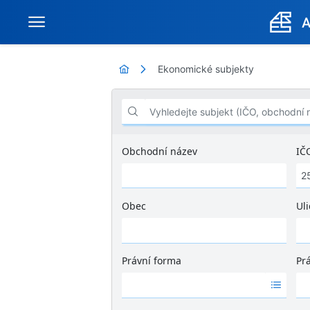
Ekonomické subjekty
Vyhledejte subjekt (IČO, obchodní název .
Obchodní název
IČ
Obec
Uli
Ž
á
d
Právní forma
Pr
n
Ž
Ž
é
á
á
v
d
d