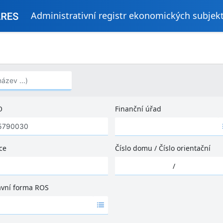
Administrativní registr ekonomických subjek
..)
O
Finanční úřad
Ž
á
d
ce
Číslo domu
/
Číslo orientační
n
Ž
é
/
á
v
d
ý
ávní forma ROS
n
s
é
l
v
e