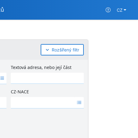
tů
CZ
Rozšířený filtr
Textová adresa, nebo její část
CZ-NACE
Ž
á
d
n
é
v