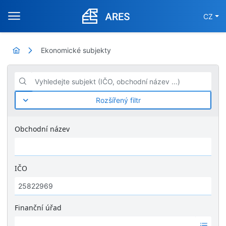
CZ
Ekonomické subjekty
Vyhledejte subjekt (IČO, obchodní název ...)
Rozšířený filtr
Obchodní název
IČO
Finanční úřad
Ž