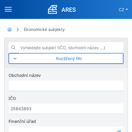
CZ
Ekonomické subjekty
Vyhledejte subjekt (IČO, obchodní název ...)
Rozšířený filtr
Obchodní název
IČO
Finanční úřad
Ž