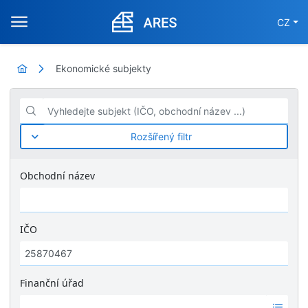
CZ
Ekonomické subjekty
Vyhledejte subjekt (IČO, obchodní název ...)
Rozšířený filtr
Obchodní název
IČO
Finanční úřad
Ž