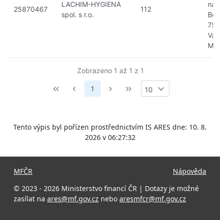
LACHIM-HYGIENA
nad
25870467
112
spol. s r.o.
Beč
757
Val
Mezi
Zobrazeno 1 až 1 z 1
1
10
Tento výpis byl pořízen prostřednictvím IS ARES dne: 10. 8.
2026 v 06:27:32
MFČR
Nápověda
© 2023 - 2026 Ministerstvo financí ČR | Dotazy je možné
zasílat na
ares@mf.gov.cz
nebo
aresmfcr@mf.gov.cz