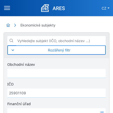
CZ
Ekonomické subjekty
Vyhledejte subjekt (IČO, obchodní název ...)
Rozšířený filtr
Obchodní název
IČO
Finanční úřad
Ž