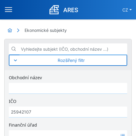
CZ
Ekonomické subjekty
Vyhledejte subjekt (IČO, obchodní název ...)
Rozšířený filtr
Obchodní název
IČO
Finanční úřad
Ž