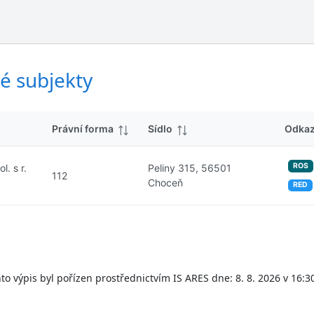
ý
d
s
k
l
y
e
d
é subjekty
k
y
Právní forma
Sídlo
Odka
ROS
. s r.
Peliny 315, 56501
112
Choceň
RED
to výpis byl pořízen prostřednictvím IS ARES dne: 8. 8. 2026 v 16:3