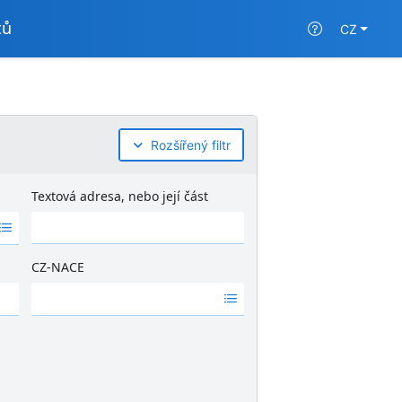
tů
CZ
Rozšířený filtr
Textová adresa, nebo její část
CZ-NACE
Ž
á
d
n
é
v