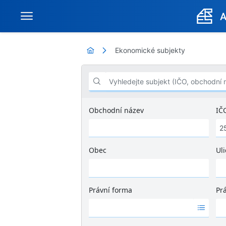
Ekonomické subjekty
Vyhledejte subjekt (IČO, obchodní název .
Obchodní název
IČ
Obec
Uli
Ž
á
d
Právní forma
Pr
n
Ž
Ž
é
á
á
v
d
d