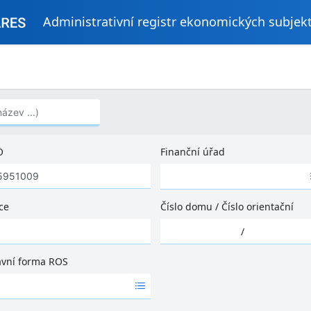
Administrativní registr ekonomických subjek
..)
O
Finanční úřad
Ž
á
d
ce
Číslo domu
/
Číslo orientační
n
Ž
é
/
á
v
d
ý
ávní forma ROS
n
s
é
l
v
e