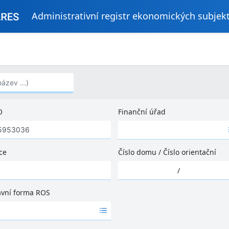
Administrativní registr ekonomických subjek
..)
O
Finanční úřad
Ž
á
d
ce
Číslo domu
/
Číslo orientační
n
Ž
é
/
á
v
d
ý
ávní forma ROS
n
s
é
l
v
e