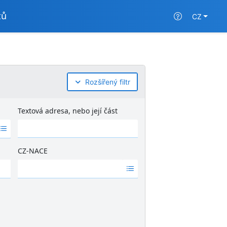
tů
CZ
Rozšířený filtr
Textová adresa, nebo její část
CZ-NACE
Ž
á
d
n
é
v