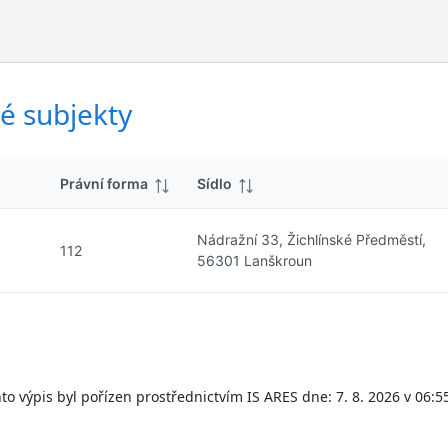
ý
d
s
k
l
y
e
d
é subjekty
k
y
Právní forma
Sídlo
Nádražní 33, Žichlínské Předměstí,
112
56301 Lanškroun
to výpis byl pořízen prostřednictvím IS ARES dne: 7. 8. 2026 v 06:5