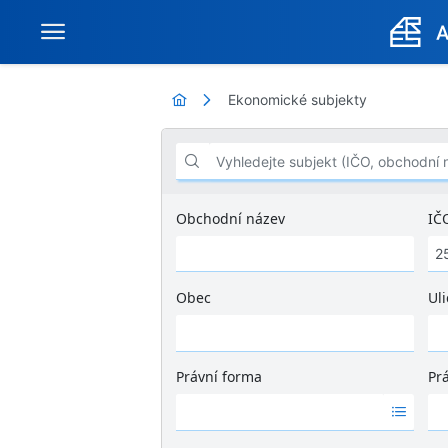
Ekonomické subjekty
Vyhledejte subjekt (IČO, obchodní název .
Obchodní název
IČ
Obec
Uli
Ž
á
d
Právní forma
Pr
n
Ž
Ž
é
á
á
v
d
d