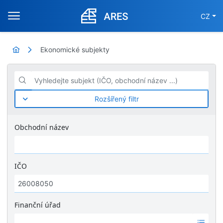
CZ
Ekonomické subjekty
Vyhledejte subjekt (IČO, obchodní název ...)
Rozšířený filtr
Obchodní název
IČO
Finanční úřad
Ž