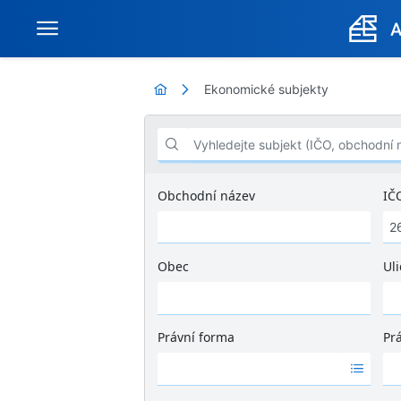
Ekonomické subjekty
Vyhledejte subjekt (IČO, obchodní název .
Obchodní název
IČ
Obec
Uli
Ž
á
d
Právní forma
Pr
n
Ž
Ž
é
á
á
v
d
d