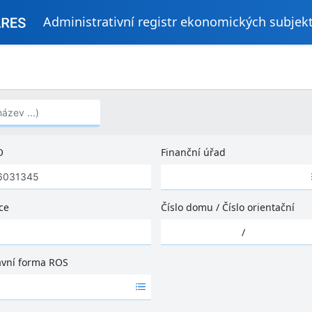
Administrativní registr ekonomických subjek
..)
O
Finanční úřad
Ž
á
d
ce
Číslo domu
/
Číslo orientační
n
Ž
é
/
á
v
d
ý
ávní forma ROS
n
s
é
l
v
e