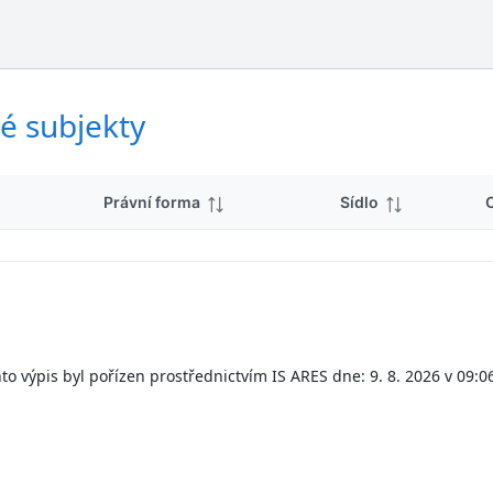
ý
d
s
k
l
y
e
d
é subjekty
k
y
Právní forma
Sídlo
to výpis byl pořízen prostřednictvím IS ARES dne: 9. 8. 2026 v 09:0