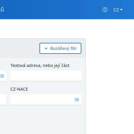
tů
CZ
Rozšířený filtr
Textová adresa, nebo její část
CZ-NACE
Ž
á
d
n
é
v