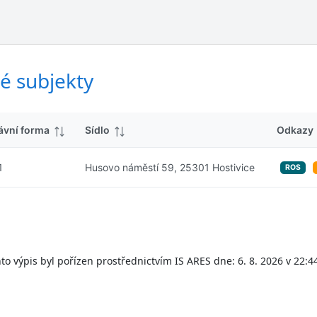
ý
d
s
k
l
y
e
d
é subjekty
k
y
ávní forma
Sídlo
Odkazy
1
Husovo náměstí 59, 25301 Hostivice
ROS
to výpis byl pořízen prostřednictvím IS ARES dne: 6. 8. 2026 v 22:4