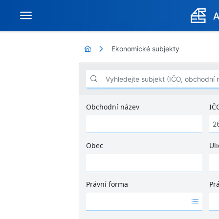
Ekonomické subjekty
Vyhledejte subjekt (IČO, obchodní název .
Obchodní název
IČ
Obec
Uli
Ž
á
d
Právní forma
Pr
n
Ž
Ž
é
á
á
v
d
d