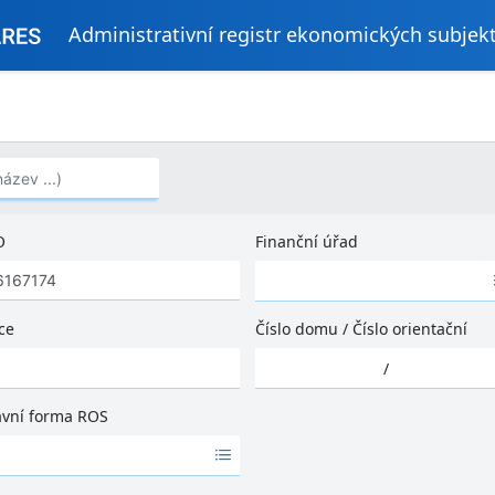
Administrativní registr ekonomických subjek
..)
O
Finanční úřad
Ž
á
d
ce
Číslo domu
/
Číslo orientační
n
Ž
é
/
á
v
d
ý
ávní forma ROS
n
s
é
l
v
e