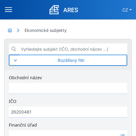
CZ
Ekonomické subjekty
Vyhledejte subjekt (IČO, obchodní název ...)
Rozšířený filtr
Obchodní název
IČO
Finanční úřad
Ž