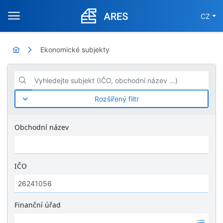
CZ
Ekonomické subjekty
Vyhledejte subjekt (IČO, obchodní název ...)
Rozšířený filtr
Obchodní název
IČO
Finanční úřad
Ž