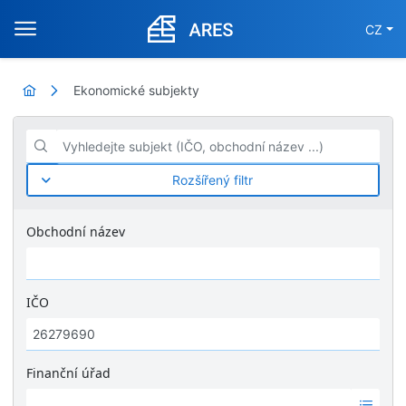
CZ
Ekonomické subjekty
Vyhledejte subjekt (IČO, obchodní název ...)
Rozšířený filtr
Obchodní název
IČO
Finanční úřad
Ž