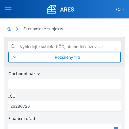
CZ
Ekonomické subjekty
Vyhledejte subjekt (IČO, obchodní název ...)
Rozšířený filtr
Obchodní název
IČO
Finanční úřad
Ž