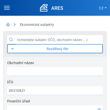
CZ
Ekonomické subjekty
Vyhledejte subjekt (IČO, obchodní název ...)
Rozšířený filtr
Obchodní název
IČO
Finanční úřad
Ž