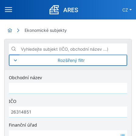
CZ
Ekonomické subjekty
Vyhledejte subjekt (IČO, obchodní název ...)
Rozšířený filtr
Obchodní název
IČO
Finanční úřad
Ž