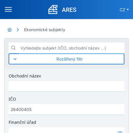
CZ
Ekonomické subjekty
Vyhledejte subjekt (IČO, obchodní název ...)
Rozšířený filtr
Obchodní název
IČO
Finanční úřad
Ž