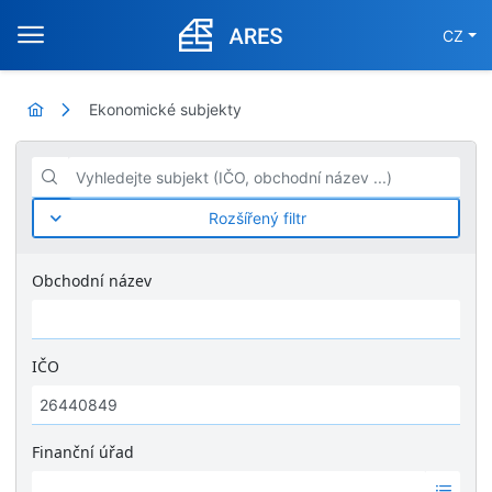
CZ
Ekonomické subjekty
Vyhledejte subjekt (IČO, obchodní název ...)
Rozšířený filtr
Obchodní název
IČO
Finanční úřad
Ž