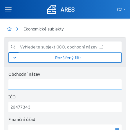
CZ
Ekonomické subjekty
Vyhledejte subjekt (IČO, obchodní název ...)
Rozšířený filtr
Obchodní název
IČO
Finanční úřad
Ž