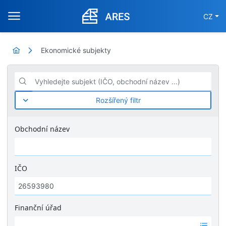
CZ
Ekonomické subjekty
Vyhledejte subjekt (IČO, obchodní název ...)
Rozšířený filtr
Obchodní název
IČO
Finanční úřad
Ž