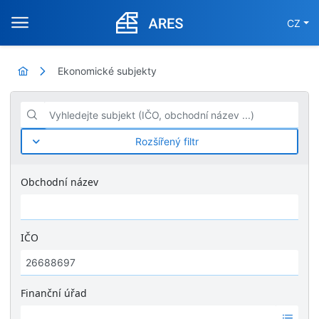
CZ
Ekonomické subjekty
Vyhledejte subjekt (IČO, obchodní název ...)
Rozšířený filtr
Obchodní název
IČO
Finanční úřad
Ž