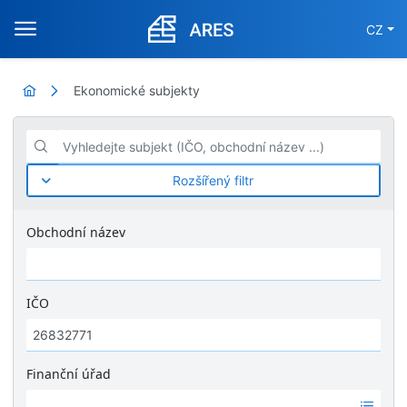
CZ
Ekonomické subjekty
Vyhledejte subjekt (IČO, obchodní název ...)
Rozšířený filtr
Obchodní název
IČO
Finanční úřad
Ž