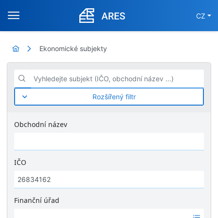
CZ
Ekonomické subjekty
Vyhledejte subjekt (IČO, obchodní název ...)
Rozšířený filtr
Obchodní název
IČO
Finanční úřad
Ž