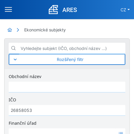
CZ
Ekonomické subjekty
Vyhledejte subjekt (IČO, obchodní název ...)
Rozšířený filtr
Obchodní název
IČO
Finanční úřad
Ž