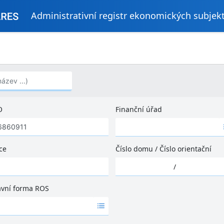
Administrativní registr ekonomických subjek
..)
O
Finanční úřad
Ž
á
d
ce
Číslo domu
/
Číslo orientační
n
Ž
é
/
á
v
d
ý
ávní forma ROS
n
s
é
l
v
e