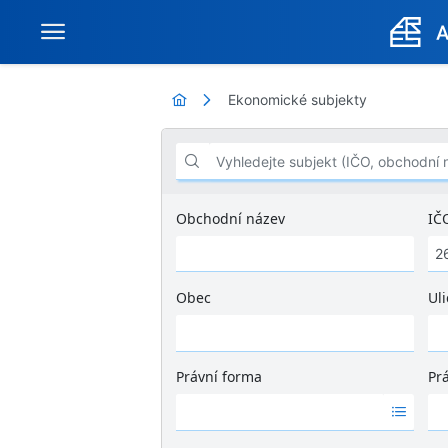
Ekonomické subjekty
Vyhledejte subjekt (IČO, obchodní název .
Obchodní název
IČ
Obec
Uli
Ž
á
d
Právní forma
Pr
n
Ž
Ž
é
á
á
v
d
d