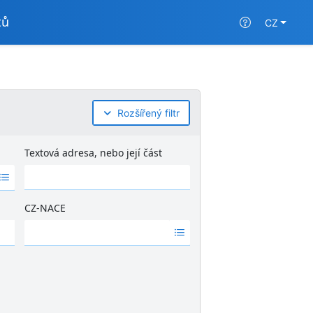
tů
CZ
Rozšířený filtr
Textová adresa, nebo její část
CZ-NACE
Ž
á
d
n
é
v