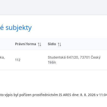
ý
d
s
k
l
y
e
d
é subjekty
k
y
Právní forma
Sídlo
nka,
Studentská 647/20, 73701 Český
112
Těšín
to výpis byl pořízen prostřednictvím IS ARES dne: 8. 8. 2026 v 11:0