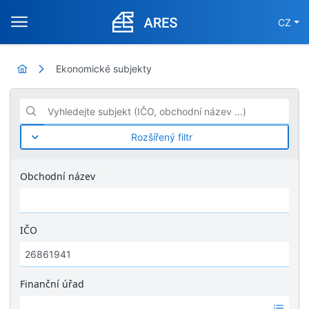
CZ
Ekonomické subjekty
Vyhledejte subjekt (IČO, obchodní název ...)
Rozšířený filtr
Obchodní název
IČO
Finanční úřad
Ž