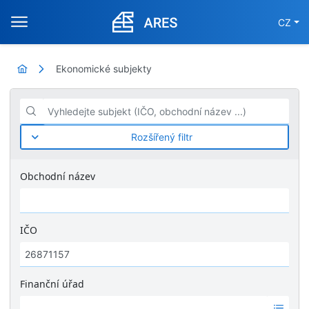
CZ
Ekonomické subjekty
Vyhledejte subjekt (IČO, obchodní název ...)
Rozšířený filtr
Obchodní název
IČO
Finanční úřad
Ž