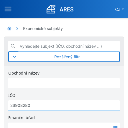
CZ
Ekonomické subjekty
Vyhledejte subjekt (IČO, obchodní název ...)
Rozšířený filtr
Obchodní název
IČO
Finanční úřad
Ž