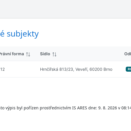
ý
d
s
k
l
y
e
d
é subjekty
k
y
Právní forma
Sídlo
Od
112
Hrnčířská 813/23, Veveří, 60200 Brno
R
to výpis byl pořízen prostřednictvím IS ARES dne: 9. 8. 2026 v 08:1