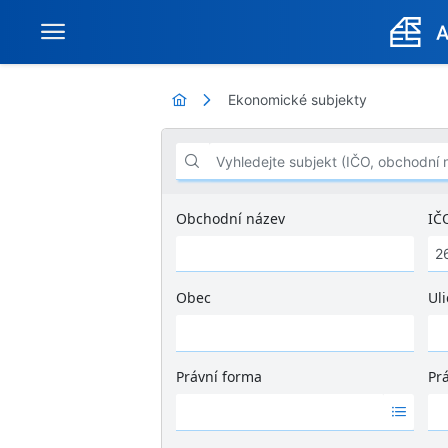
Ekonomické subjekty
Vyhledejte subjekt (IČO, obchodní název .
Obchodní název
IČ
Obec
Uli
Ž
á
d
Právní forma
Pr
n
Ž
Ž
é
á
á
v
d
d