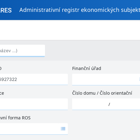
Administrativní registr ekonomických subjek
..)
O
Finanční úřad
Ž
á
d
ce
Číslo domu
/
Číslo orientační
n
Ž
é
/
á
v
d
ý
ávní forma ROS
n
s
é
l
v
e