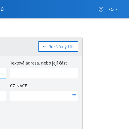
tů
CZ
Rozšířený filtr
Textová adresa, nebo její část
CZ-NACE
Ž
á
d
n
é
v