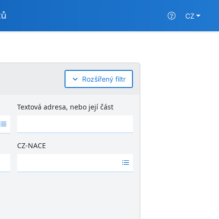
tů
CZ
Rozšířený filtr
Textová adresa, nebo její část
CZ-NACE
Ž
á
d
n
é
v