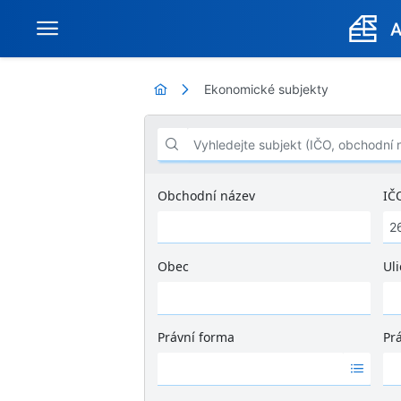
Ekonomické subjekty
Vyhledejte subjekt (IČO, obchodní název .
Obchodní název
IČ
Obec
Uli
Ž
á
d
Právní forma
Pr
n
Ž
Ž
é
á
á
v
d
d