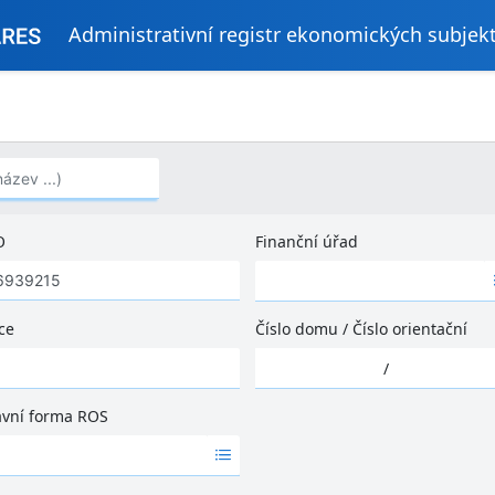
Administrativní registr ekonomických subjek
..)
O
Finanční úřad
Ž
á
d
ce
Číslo domu
/
Číslo orientační
n
Ž
é
/
á
v
d
ý
ávní forma ROS
n
s
é
l
v
e