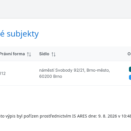
ý
d
s
k
l
y
e
d
é subjekty
k
y
Právní forma
Sídlo
O
náměstí Svobody 92/21, Brno-město,
112
60200 Brno
to výpis byl pořízen prostřednictvím IS ARES dne: 9. 8. 2026 v 10:4