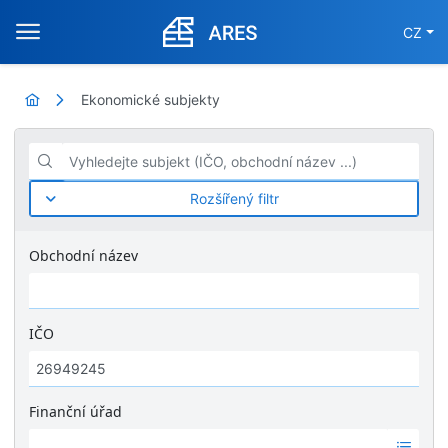
CZ
Ekonomické subjekty
Vyhledejte subjekt (IČO, obchodní název ...)
Rozšířený filtr
Obchodní název
IČO
Finanční úřad
Ž