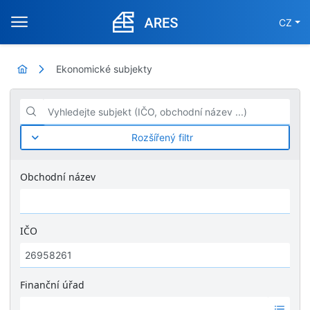
CZ
Ekonomické subjekty
Vyhledejte subjekt (IČO, obchodní název ...)
Rozšířený filtr
Obchodní název
IČO
Finanční úřad
Ž