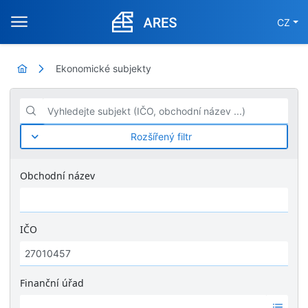
CZ
Ekonomické subjekty
Vyhledejte subjekt (IČO, obchodní název ...)
Rozšířený filtr
Obchodní název
IČO
Finanční úřad
Ž