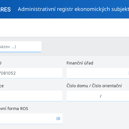
Administrativní registr ekonomických subjek
..)
O
Finanční úřad
Ž
á
d
ce
Číslo domu
/
Číslo orientační
n
Ž
é
/
á
v
d
ý
ávní forma ROS
n
s
é
l
v
e