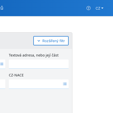
tů
CZ
Rozšířený filtr
Textová adresa, nebo její část
CZ-NACE
Ž
á
d
n
é
v