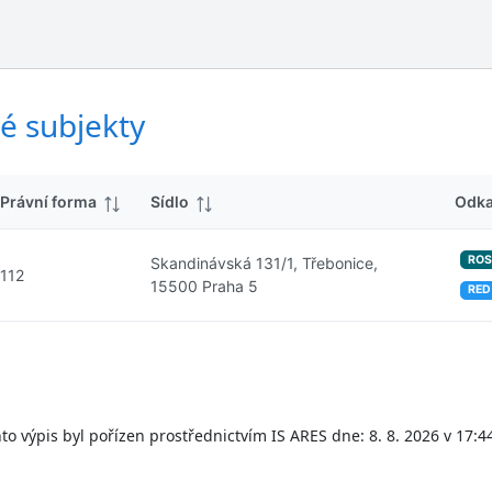
ý
d
s
k
l
y
e
d
é subjekty
k
y
Právní forma
Sídlo
Odk
ROS
Skandinávská 131/1, Třebonice,
112
15500 Praha 5
RED
to výpis byl pořízen prostřednictvím IS ARES dne: 8. 8. 2026 v 17:4