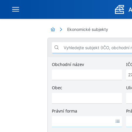
Ekonomické subjekty
Vyhledejte subjekt (IČO, obchodní název .
Obchodní název
IČ
Obec
Uli
Ž
á
d
Právní forma
Pr
n
Ž
Ž
é
á
á
v
d
d