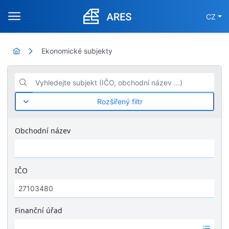
CZ
Ekonomické subjekty
Vyhledejte subjekt (IČO, obchodní název ...)
Rozšířený filtr
Obchodní název
IČO
Finanční úřad
Ž