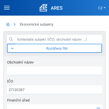
CZ
Ekonomické subjekty
Vyhledejte subjekt (IČO, obchodní název ...)
Rozšířený filtr
Obchodní název
IČO
Finanční úřad
Ž